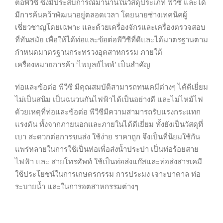
ต่อพีวีซี ซึ่งมีประสบการณ์มานานในวัสดุประเภท พีวีซี และได้
มีการค้นคว้าพัฒนาอยู่ตลอดเวลา โดยนายช่างเทคนิคผู้
เชี่ยวชาญโดยเฉพาะ และด้วยเครื่องจักรและเครื่องตรวจสอบ
ที่ทันสมัย เพื่อให้ได้ท่อและข้อต่อพีวีซีที่ดีและได้มาตรฐานตาม
กำหนดมาตรฐานกระทรวงอุตสาหกรรม ภายใต้
เครื่องหมายการค้า ‘ไพบูลย์ไพพ์’ เป็นสำคัญ
ท่อและข้อต่อ พีวีซี มีคุณสมบัติสามารถทนเคมีต่างๆ ได้ดีเยี่ยม
ไม่เป็นสนิม เป็นฉนวนกันไฟฟ้าได้เป็นอย่างดี และไม่ไหม้ไฟ
ด้วยเหตุที่ท่อและข้อต่อ พีวีซีมีความสามารถรับแรงกระแทก
แรงดัน ทั้งจากภายนอกและภายในได้ดีเยี่ยม ทั้งยังเป็นวัสดุที่
เบา สะดวกต่อการขนส่ง ใช้ง่าย ราคาถูก จึงเป็นที่นิยมใช้กัน
แพร่หลายในการใช้เป็นท่อเพื่อส่งน้ำประปา เป็นท่อร้อยสาย
ไฟฟ้า และ สายโทรศัพท์ ใช้เป็นท่อส่งแก๊สและท่อส่งสารเคมี
ใช้ประโยชน์ในการเกษตรกรรม การประมง เจาะบาดาล ท่อ
ระบายน้ำ และในการอตสาหกรรมต่างๆ